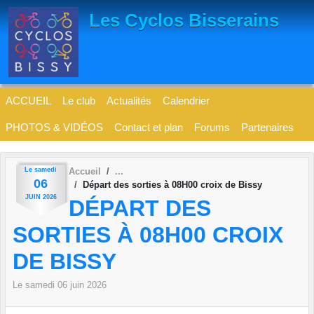
Panneau de gestion des cookies
Les Cyclos Bisserains
ACCUEIL
Le club
Actualités
Calendrier
PHOTOS & VIDÉOS
Contact et plan
Forums
Partenaires
Le
samedi
Accueil
06
Départ des sorties à 08H00 croix de Bissy
JUIN
2026
DÉPART DES
SORTIES À 08H00 CROIX
DE BISSY
Le
samedi
06
juin
2026