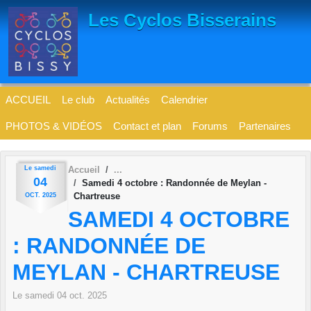
Panneau de gestion des cookies
Les Cyclos Bisserains
ACCUEIL
Le club
Actualités
Calendrier
PHOTOS & VIDÉOS
Contact et plan
Forums
Partenaires
Le
samedi
Accueil
04
Samedi 4 octobre : Randonnée de Meylan -
Chartreuse
OCT.
2025
SAMEDI 4 OCTOBRE
: RANDONNÉE DE
MEYLAN - CHARTREUSE
Le
samedi
04
oct.
2025