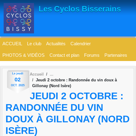
Panneau de gestion des cookies
Les Cyclos Bisserains
ACCUEIL
Le club
Actualités
Calendrier
PHOTOS & VIDÉOS
Contact et plan
Forums
Partenaires
Le
jeudi
Accueil
02
Jeudi 2 octobre : Randonnée du vin doux à
Gillonay (Nord Isère)
OCT.
2025
JEUDI 2 OCTOBRE :
RANDONNÉE DU VIN
DOUX À GILLONAY (NORD
ISÈRE)