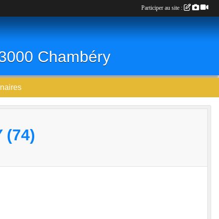
Participer au site :
 73000 Chambéry
naires
(74)