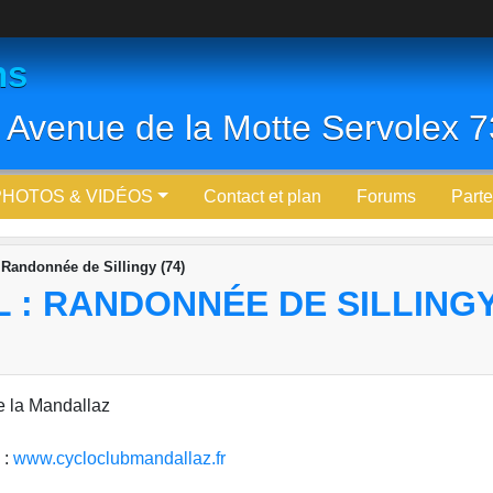
ns
 Avenue de la Motte Servolex
PHOTOS & VIDÉOS
Contact et plan
Forums
Parte
 Randonnée de Sillingy (74)
 : RANDONNÉE DE SILLINGY 
e la Mandallaz
 :
www.cycloclubmandallaz.fr