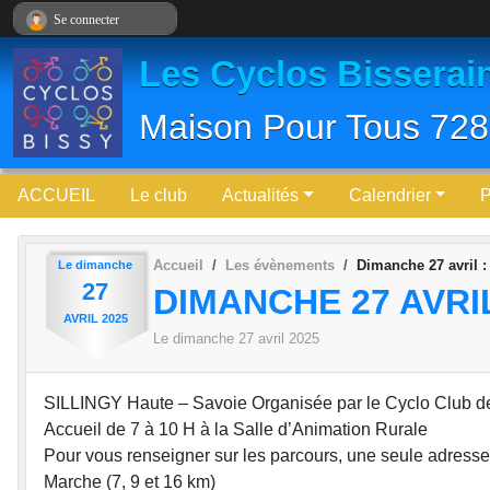
Panneau de gestion des cookies
Se connecter
Les Cyclos Bisserai
Maison Pour Tous 728
ACCUEIL
Le club
Actualités
Calendrier
Accueil
Les évènements
Dimanche 27 avril :
Le
dimanche
27
DIMANCHE 27 AVRIL
AVRIL
2025
Le
dimanche
27
avril
2025
SILLINGY Haute – Savoie Organisée par le Cyclo Club d
Accueil de 7 à 10 H à la Salle d’Animation Rurale
Pour vous renseigner sur les parcours, une seule adresse
Marche (7, 9 et 16 km)