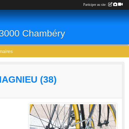
Participer au site :
 73000 Chambéry
naires
AGNIEU (38)