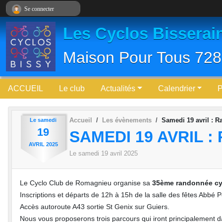
Panneau de gestion des cookies
Se connecter
Les Cyclos Bisserai
Maison Pour Tous 728
ACCUEIL
Le club
Actualités
Calendrier
Accueil
Les évènements
Samedi 19 avril : 
Le
samedi
19
SAMEDI 19 AVRIL 
AVRIL
2025
Le
samedi
19
avril
2025
Le Cyclo Club de Romagnieu organise sa
35ème randonnée cy
Inscriptions et départs de 12h à 15h de la salle des fêtes Abbé 
Accès autoroute A43 sortie St Genix sur Guiers.
Nous vous proposerons trois parcours qui iront principalement da