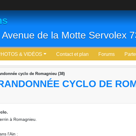
ns
 Avenue de la Motte Servolex
PHOTOS & VIDÉOS
Contact et plan
Forums
Parte
Randonnée cyclo de Romagnieu (38)
: RANDONNÉE CYCLO DE ROM
clo.
Perrin à Romagnieu.
ns l'Ain :