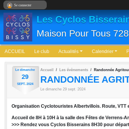
Panneau de gestion des cookies
Se connecter
Les Cyclos Bisserai
Maison Pour Tous 728
ACCUEIL
Le club
Actualités
Calendrier
Accueil
Les évènements
Randonnée Agritour
Le
dimanche
29
RANDONNÉE AGRIT
SEPT.
2024
Le
dimanche
29
sept.
2024
Organisation Cyclotouristes Albertvillois. Route, VTT 
Accueil de 8H à 10H à la salle des Fêtes de Verrens-A
>>> Rendez vous Cyclos Bisserains 8H30 pour départ 