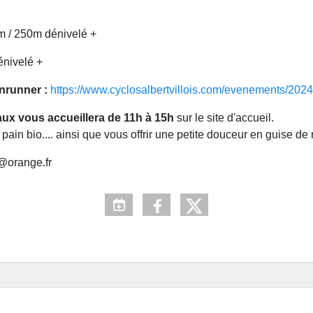
7km / 250m dénivelé +
énivelé +
enrunner :
https://www.cyclosalbertvillois.com/evenements/202
ux vous accueillera de
11h à 15h
sur le site d'accueil.
pain bio.... ainsi que vous offrir une petite douceur en guise de ré
@orange.fr