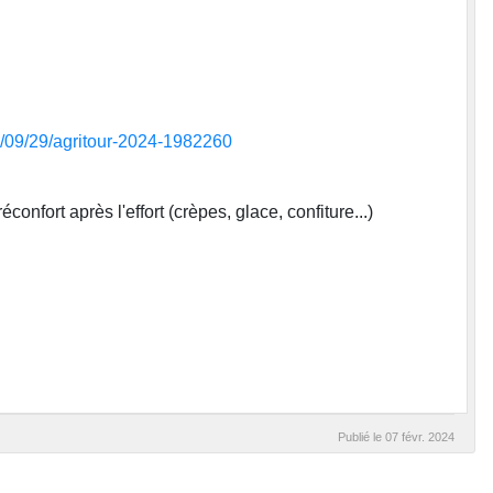
4/09/29/agritour-2024-1982260
confort après l'effort (crèpes, glace, confiture...)
Publié le
07 févr. 2024