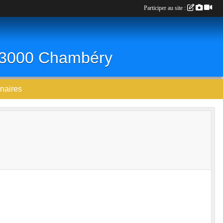
Participer au site :
 73000 Chambéry
naires