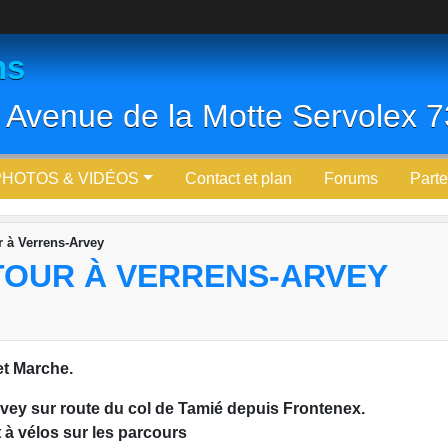
ns
 Avenue de la Motte Servolex
PHOTOS & VIDÉOS
Contact et plan
Forums
Parte
 à Verrens-Arvey
OUR À VERRENS-ARVEY
et Marche.
rvey sur route du col de Tamié depuis Frontenex.
à vélos sur les parcours