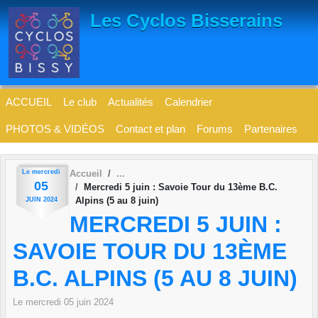
Panneau de gestion des cookies
Les Cyclos Bisserains
ACCUEIL
Le club
Actualités
Calendrier
PHOTOS & VIDÉOS
Contact et plan
Forums
Partenaires
Le
mercredi
Accueil
05
Mercredi 5 juin : Savoie Tour du 13ème B.C.
Alpins (5 au 8 juin)
JUIN
2024
MERCREDI 5 JUIN :
SAVOIE TOUR DU 13ÈME
B.C. ALPINS (5 AU 8 JUIN)
Le
mercredi
05
juin
2024