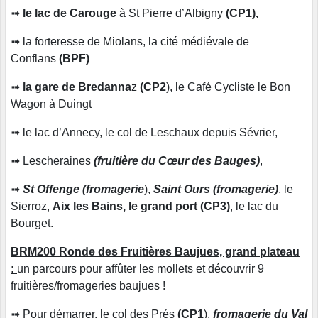
➟
le lac de Carouge
à St Pierre d’Albigny
(
CP1),
➟ la forteresse de Miolans, la cité médiévale de
Conflans
(BPF)
➟
la gare de Bredanna
z
(CP2
), le Café Cycliste le Bon
Wagon à Duingt
➟ le lac d’Annecy, le col de Leschaux depuis Sévrier,
➟ Lescheraines
(fruitière du Cœur des Bauges)
,
➟
St Offenge (fromagerie
),
Saint Ours (fromagerie)
, le
Sierroz,
Aix les Bains, le grand port
(CP3)
, le lac du
Bourget.
BRM200 Ronde des Fruitières Baujues, grand plateau
:
un parcours pour affûter les mollets et découvrir 9
fruitières/fromageries baujues !
➟ Pour démarrer, le col des Prés
(CP1
),
fromagerie du Val