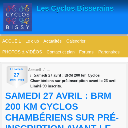
Panneau de gestion des cookies
Les Cyclos Bisserains
ACCUEIL
Le club
Actualités
Calendrier
PHOTOS & VIDÉOS
Contact et plan
Forums
Partenaires
Le
samedi
Accueil
27
Samedi 27 avril : BRM 200 km Cyclos
Chambériens sur pré-inscription avant le 23 avril
AVRIL
2024
Limité 99 inscrits.
SAMEDI 27 AVRIL : BRM
200 KM CYCLOS
CHAMBÉRIENS SUR PRÉ-