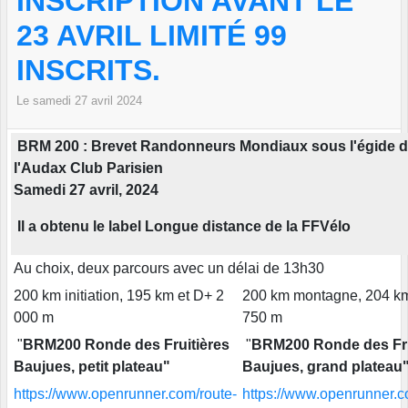
INSCRIPTION AVANT LE
23 AVRIL LIMITÉ 99
INSCRITS.
Le
samedi
27
avril
2024
BRM 200 : Brevet Randonneurs Mondiaux sous l'égide 
l'Audax Club Parisien
Samedi 27 avril, 2024
Il a obtenu le label Longue distance de la FFVélo
Au choix, deux parcours avec un délai de 13h30
200 km initiation, 195 km et D+ 2
200 km montagne, 204 km
000 m
750 m
"
BRM200 Ronde des Fruitières
"
BRM200 Ronde des Fru
Baujues, petit plateau"
Baujues, grand plateau
https://www.openrunner.com/route-
https://www.openrunner.c