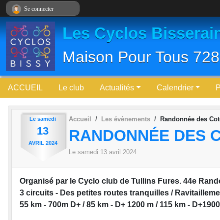
Panneau de gestion des cookies
Se connecter
Les Cyclos Bisserai
Maison Pour Tous 728
ACCUEIL
Le club
Actualités
Calendrier
Accueil
Les évènements
Randonnée des Cote
Le
samedi
13
RANDONNÉE DES CO
AVRIL
2024
Le
samedi
13
avril
2024
Organisé par le Cyclo club de Tullins Fures. 44e Ran
3 circuits - Des petites routes tranquilles / Ravitailleme
55 km - 700m D+ / 85 km - D+ 1200 m / 115 km - D+190