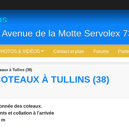
ns
 Avenue de la Motte Servolex
PHOTOS & VIDÉOS
Contact et plan
Forums
Parte
aux à Tullins (38)
TEAUX À TULLINS (38)
donnée des coteaux.
nts et collation à l’arrivée
0 m