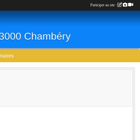
Participer au site :
 73000 Chambéry
naires