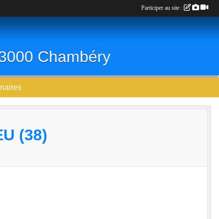
Participer au site :
 73000 Chambéry
naires
 (38)