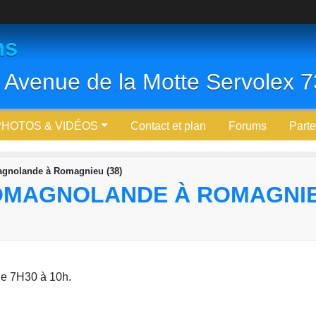
ns
 Avenue de la Motte Servolex
PHOTOS & VIDÉOS
Contact et plan
Forums
Parte
gnolande à Romagnieu (38)
MAGNOLANDE À ROMAGNIEU
de 7H30 à 10h.