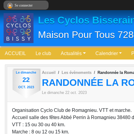
Panneau de gestion des cookies
Se connecter
Les Cyclos Bisserai
Maison Pour Tous 728
ACCUEIL
Le club
Actualités
Calendrier
Accueil
Les évènements
Randonnée la Roma
Le
dimanche
22
RANDONNÉE LA RO
OCT.
2023
Le
dimanche
22
oct.
2023
Organisation Cyclo Club de Romagnieu. VTT et marche.
Accueil salle des fêtes Abbé Perrin à Romagnieu 38480 
VTT : 15 ou 30 ou 40 km.
Marche : 8 ou 12 ou 15 km.